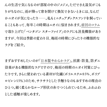
んの生活で気になるのが部屋の中のジメジメ。ただでさえ湿気がこも
りがちなのに、雨が降って窓を開けて換気できないときには、なんだ
かニオイが気になったり……。私もミニチュアダックスフンドを飼ってい
ることもあって、毎年この時期はニオイに悩まされます。
前回のコラム
で取り上げた「ペンタゴン スターファイブ」のラグにも消臭機能があり
ますが、今回は季節の変わり目、梅雨の時期にぴったりの機能的な
ラグをご紹介。
まずおすすめしたいのが「
日本製やわらかラグ
」。抗菌・防臭、防ダニ
効果がある機能的なラグですので、梅雨の時期のニオイ対策にぴっ
たりです。さらに使われている素材が化繊（ポリエステル85%、ポリプ
ロピレン15％）のため、サラサラとした手触りなのもおすすめの理由の
ひとつ。細く柔らかなループ形状の糸でつくられているため、ふわふわ
とした感触が楽しめます。