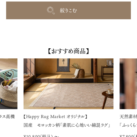
【おすすめ商品】
【Happy Rug Market オリジナル】
天然素
ラス高機
国産 モロッカン柄「素肌に心地いい綿混ラグ」
「ふっく
¥10,800(税込） 〜
¥7,800