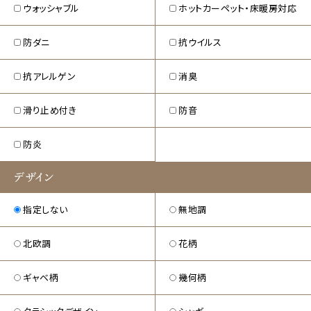
ウォッシャブル
ホットカーペット・床暖房対応
防ダニ
抗ウイルス
抗アレルゲン
消臭
滑り止め付き
防音
防炎
デザイン
指定しない
無地調
北欧調
花柄
ギャベ柄
幾何柄