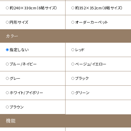
約240×330cm（6帖サイズ）
約352×352cm（8帖サイズ）
円形サイズ
オーダーカーペット
カラー
指定しない
レッド
ブルー/ネイビー
ベージュ/イエロー
グレー
ブラック
ホワイト/アイボリー
グリーン
ブラウン
機能