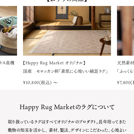
【Happy Rug Market オリジナル】
天然素
ラス高機
国産 モロッカン柄「素肌に心地いい綿混ラグ」
「ふっく
¥10,800(税込） 〜
¥7,800
Happy Rug Marketのラグについて
取り扱っているラグはすべてオリジナルのプロダクト。長年培ってきた
敷物の知見を活かし、
素材、製法、デザインにこだわった、心地よい